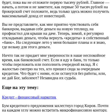
будет, пока вы не отложите первую тысячу рублей. Главное —
начать, а потом и не заметите, как первые 50 тысяч рублей на
брокерский счет положите, ведь только здесь можно получить
максимальный доход от инвестиций.
Вы не представляете, как мне приятно чувствовать себя
банкиром, выдавая себе деньги на новую теплицу, на
профнастил для крыши на даче. Теперь, зимой, я регулярно
откладываю деньги, чтобы вернуть «кредиты» в собственный
«банк». На следующее лето у меня большие планы и я знаю,
где возьму для этого деньги.
Ничто так не придает мне уверенности в наше неспокойное
время, как банковский счет. Если я иду в банк, то только
чтобы переложить или пополнить очередной вклад. Я с
жалостью смотрю на тех, кто пришел сюда за очередным
кредитом. Что будет с ними, если останутся без работы, или,
не дай Бог, заболеют? Незавидна их судьба.
Еще на эту тему:
Кредит - финансовый наркотик
Бум кредитного предложения захлестнул город Киров. Почти
на каждом углу можно встретить микрофинансовую контору.