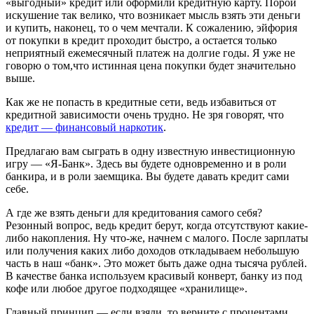
«выгодный» кредит или оформили кредитную карту. Порой
искушение так велико, что возникает мысль взять эти деньги
и купить, наконец, то о чем мечтали. К сожалению, эйфория
от покупки в кредит проходит быстро, а остается только
неприятный ежемесячный платеж на долгие годы. Я уже не
говорю о том,что истинная цена покупки будет значительно
выше.
Как же не попасть в кредитные сети, ведь избавиться от
кредитной зависимости очень трудно. Не зря говорят, что
кредит — финансовый наркотик
.
Предлагаю вам сыграть в одну известную инвестиционную
игру — «Я-Банк». Здесь вы будете одновременно и в роли
банкира, и в роли заемщика. Вы будете давать кредит сами
себе.
А где же взять деньги для кредитования самого себя?
Резонный вопрос, ведь кредит берут, когда отсутствуют какие-
либо накопления. Ну что-же, начнем с малого. После зарплаты
или получения каких либо доходов откладываем небольшую
часть в наш «банк». Это может быть даже одна тысяча рублей.
В качестве банка используем красивый конверт, банку из под
кофе или любое другое подходящее «хранилище».
Главный принцип — если взяли, то верните с процентами.