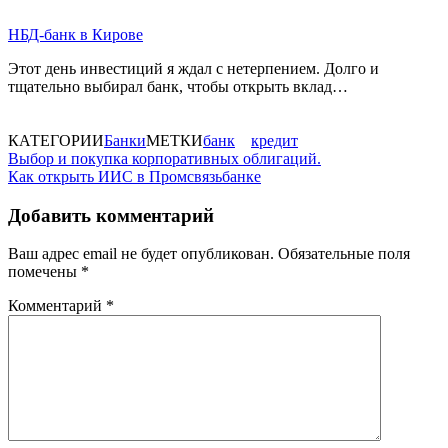
НБД-банк в Кирове
Этот день инвестиций я ждал с нетерпением. Долго и
тщательно выбирал банк, чтобы открыть вклад…
КАТЕГОРИИ
Банки
МЕТКИ
банк
кредит
Навигация
Выбор и покупка корпоративных облигаций.
Как открыть ИИС в Промсвязьбанке
по
записям
Добавить комментарий
Ваш адрес email не будет опубликован.
Обязательные поля
помечены
*
Комментарий
*