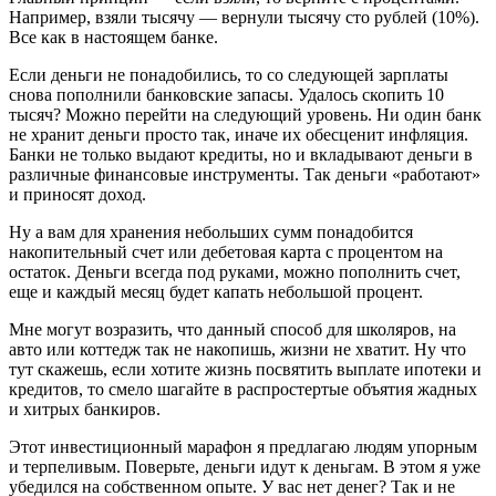
Например, взяли тысячу — вернули тысячу сто рублей (10%).
Все как в настоящем банке.
Если деньги не понадобились, то со следующей зарплаты
снова пополнили банковские запасы. Удалось скопить 10
тысяч? Можно перейти на следующий уровень. Ни один банк
не хранит деньги просто так, иначе их обесценит инфляция.
Банки не только выдают кредиты, но и вкладывают деньги в
различные финансовые инструменты. Так деньги «работают»
и приносят доход.
Ну а вам для хранения небольших сумм понадобится
накопительный счет или дебетовая карта с процентом на
остаток. Деньги всегда под руками, можно пополнить счет,
еще и каждый месяц будет капать небольшой процент.
Мне могут возразить, что данный способ для школяров, на
авто или коттедж так не накопишь, жизни не хватит. Ну что
тут скажешь, если хотите жизнь посвятить выплате ипотеки и
кредитов, то смело шагайте в распростертые объятия жадных
и хитрых банкиров.
Этот инвестиционный марафон я предлагаю людям упорным
и терпеливым. Поверьте, деньги идут к деньгам. В этом я уже
убедился на собственном опыте. У вас нет денег? Так и не