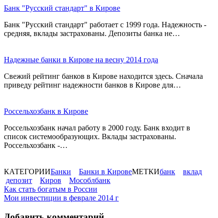
Банк "Русский стандарт" в Кирове
Банк "Русский стандарт" работает с 1999 года. Надежность -
средняя, вклады застрахованы. Депозиты банка не…
Надежные банки в Кирове на весну 2014 года
Свежий рейтинг банков в Кирове находится здесь. Сначала
приведу рейтинг надежности банков в Кирове для…
Россельхозбанк в Кирове
Россельхозбанк начал работу в 2000 году. Банк входит в
список системообразующих. Вклады застрахованы.
Россельхозбанк -…
КАТЕГОРИИ
Банки
Банки в Кирове
МЕТКИ
банк
вклад
депозит
Киров
Мособлбанк
Навигация
Как стать богатым в России
Мои инвестиции в феврале 2014 г
по
записям
Добавить комментарий